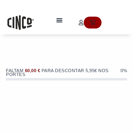
Skip
to
OFERTA de portes de envio no valor
content
de 5,95€ numa compra superior a
quem somos
Cart
60€!
FALTAM
60,00
€
PARA DESCONTAR 5,95€ NOS
0%
PORTES