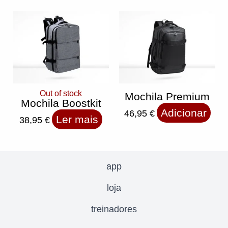
Out of stock
Mochila Premium
Mochila Boostkit
Adicionar
46,95
€
Ler mais
38,95
€
app
loja
treinadores