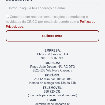
Email
Aceitação
Concordo em receber comunicações de marketing e
novidades da CINCO por email, de acordo com a
Política de
Privacidade
.
subscrever
EMPRESA:
Tibúrcio & Franco, LDA
NIF: 518 165 990
MORADA:
Praça João Jurado, Nº1 RC DTO
2825-133 Vila Nova Caparica
HORÁRIO:
2ª a 6ª feira das 10h às 18h
Horário de almoço das 13h às 14h
TELEMÓVEL:
938 720 031
(chamada para rede móvel nacional)
EMAIL:
geral@cincoclipboards.pt