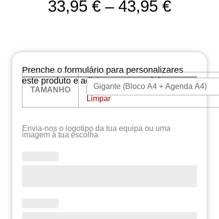
Price
33,95
€
–
43,95
€
range:
33,95 
throug
Prenche o formulário para personalizares
43,95 
este produto e adiciona-o ao carrinho!
Quantidade
TAMANHO
de
Limpar
Boostkit
WORKBOOK
Squash
Envia-nos o logotipo da tua equipa ou uma
imagem à tua escolha