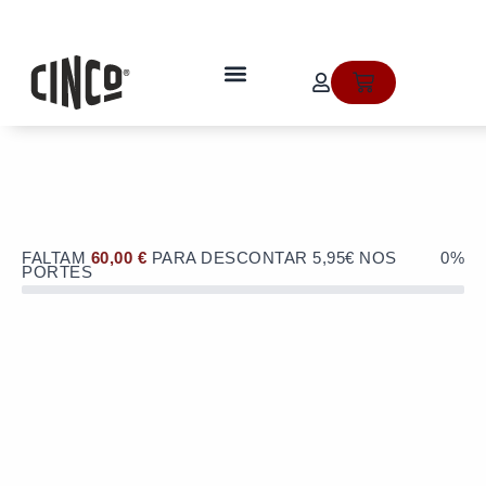
Skip
to
OFERTA de portes de envio no valor
content
de 5,95€ numa compra superior a
quem somos
Cart
60€!
FALTAM
60,00
€
PARA DESCONTAR 5,95€ NOS
0%
PORTES