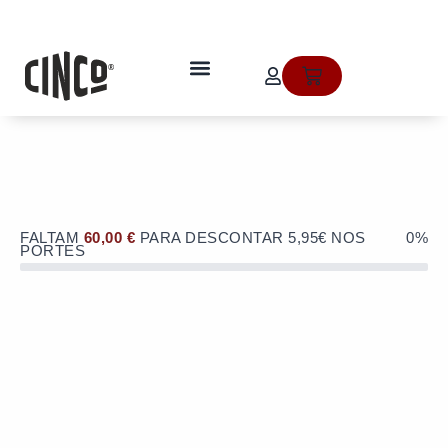
Skip
to
OFERTA de portes de envio no valor
content
de 5,95€ numa compra superior a
quem somos
Cart
60€!
FALTAM
60,00
€
PARA DESCONTAR 5,95€ NOS
0%
PORTES