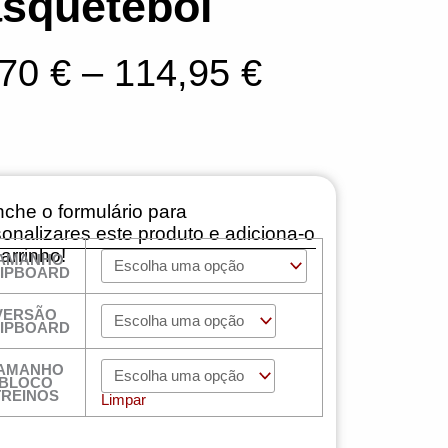
squetebol
Price
,70
€
–
114,95
€
range:
90,70 €
through
che o formulário para
114,95 €
onalizares este produto e adiciona-o
arrinho!
AMANHO
ntidade
IPBOARD
tkit
GRADE
VERSÃO
quetebol
IPBOARD
AMANHO
BLOCO
TREINOS
Limpar