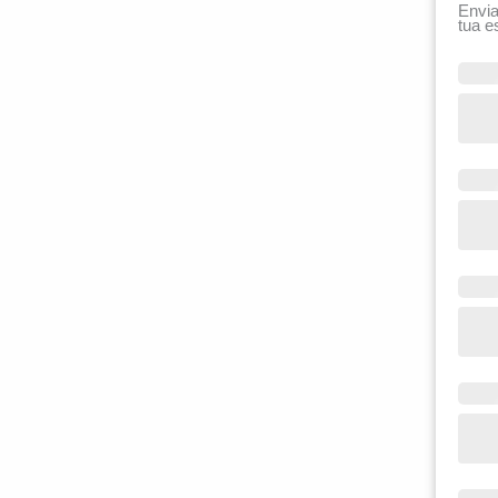
Envia
tua e