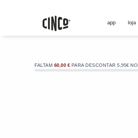
Skip
to
OFERTA de portes de envio no valor d
content
OFERTA de portes de envio no valor d
app
loja
FALTAM
60,00
€
PARA DESCONTAR 5,95€ N