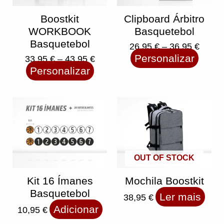
on
on
the
the
product
produc
Boostkit
Clipboard Árbitro
page
page
WORKBOOK
Basquetebol
Basquetebol
26,95
€
–
36,95
€
Personalizar
33,95
€
–
43,95
€
Personalizar
OUT OF STOCK
Kit 16 Ímanes
Mochila Boostkit
Basquetebol
Ler mais
38,95
€
Adicionar
10,95
€