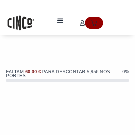
Skip
to
OFERTA de portes de envio no valor
content
de 5,95€ numa compra superior a
quem somos
Cart
60€!
FALTAM
60,00
€
PARA DESCONTAR 5,95€ NOS
0%
PORTES