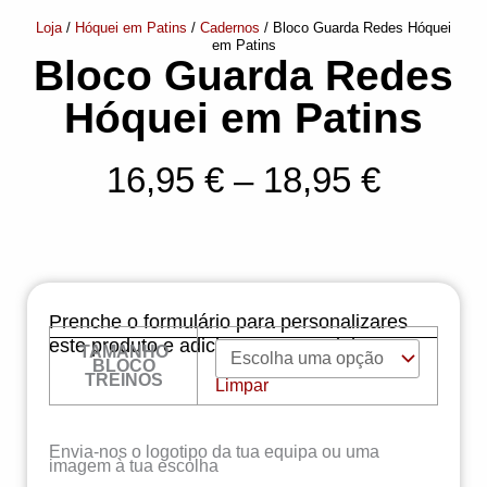
Loja
/
Hóquei em Patins
/
Cadernos
/ Bloco Guarda Redes Hóquei
em Patins
Bloco Guarda Redes
Hóquei em Patins
Price
16,95
€
–
18,95
€
range:
16,95 
throug
Prenche o formulário para personalizares
18,95 
este produto e adiciona-o ao carrinho!
TAMANHO
Quantidade
BLOCO
de
TREINOS
Limpar
Bloco
Guarda
Redes
Hóquei
em
Envia-nos o logotipo da tua equipa ou uma
Patins
imagem à tua escolha