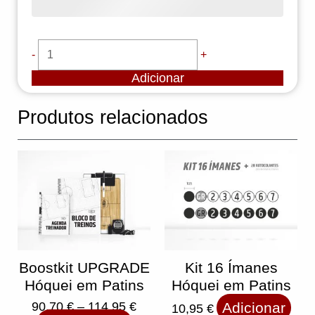
-
+
Adicionar
Produtos relacionados
This
Price
product
range:
has
multiple
90,70 €
variants.
The
through
options
may
114,95 €
be
chosen
on
the
product
Boostkit UPGRADE
Kit 16 Ímanes
page
Hóquei em Patins
Hóquei em Patins
90,70
€
–
114,95
€
Adicionar
10,95
€