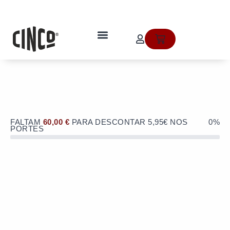
Skip
to
OFERTA de portes de envio no valor
content
de 5,95€ numa compra superior a
quem somos
Cart
60€!
FALTAM
60,00
€
PARA DESCONTAR 5,95€ NOS
0%
PORTES