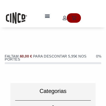
Skip
to
OFERTA de portes de envio no valor
content
de 5,95€ numa compra superior a
quem somos
Cart
60€!
FALTAM
60,00
€
PARA DESCONTAR 5,95€ NOS
0%
PORTES
Categorias