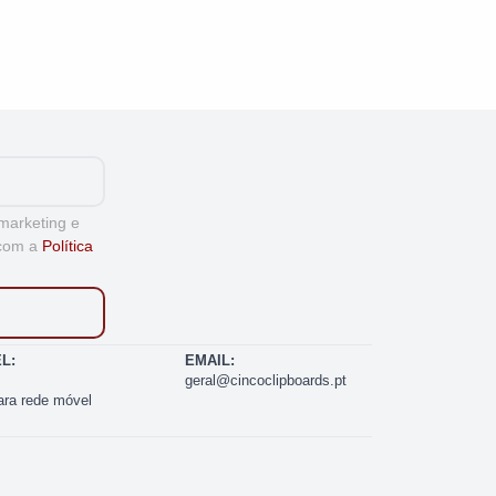
marketing e
 com a
Política
L:
EMAIL:
1
geral@cincoclipboards.pt
ra rede móvel