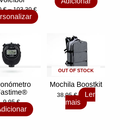
Adicionar
0
€
–
103,30
€
rsonalizar
OUT OF STOCK
ronómetro
Mochila Boostkit
astime®️
Ler
38,95
€
9,95
€
mais
dicionar