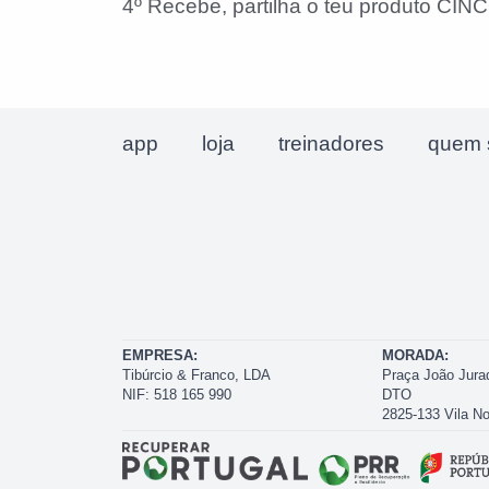
4º Recebe, partilha o teu produto CINCO
app
loja
treinadores
quem 
EMPRESA:
MORADA:
Tibúrcio & Franco, LDA
Praça João Jura
NIF: 518 165 990
DTO
2825-133 Vila N