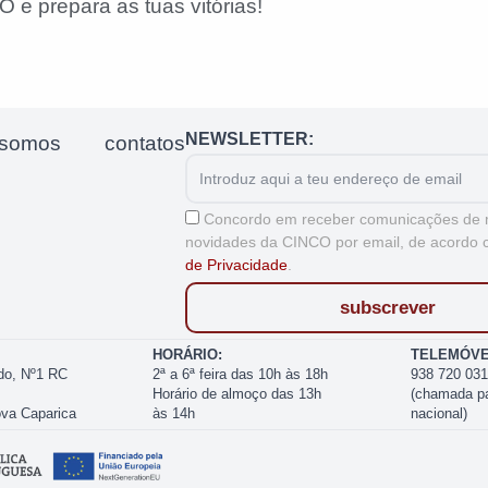
 e prepara as tuas vitórias!
NEWSLETTER:
somos
contatos
Email
Aceitação
Concordo em receber comunicações de 
novidades da CINCO por email, de acordo
de Privacidade
.
subscrever
HORÁRIO:
TELEMÓVE
do, Nº1 RC
2ª a 6ª feira das 10h às 18h
938 720 03
Horário de almoço das 13h
(chamada pa
ova Caparica
às 14h
nacional)