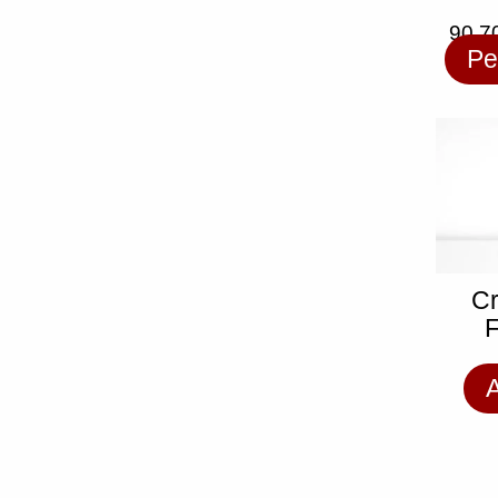
90,7
Pe
C
F
A