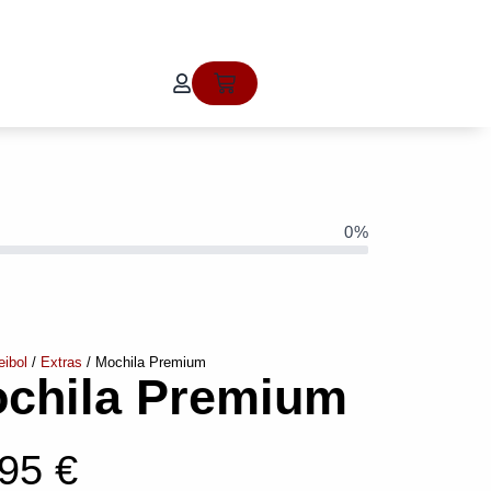
Cart
0%
eibol
/
Extras
/ Mochila Premium
chila Premium
,95
€