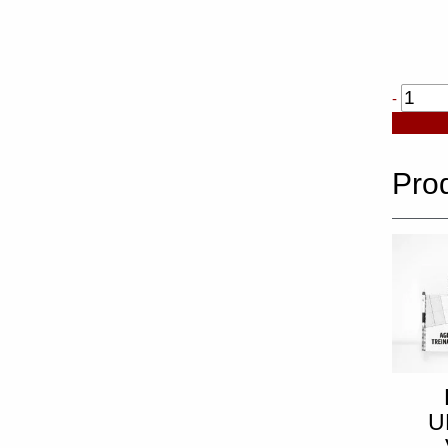
Quanti
-
de
Mochil
Premi
Pro
U