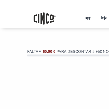
Skip
to
OFERTA de portes de envio no valor d
content
OFERTA de portes de envio no valor d
app
loja
FALTAM
60,00
€
PARA DESCONTAR 5,95€ N