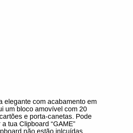
ta elegante com acabamento em
clui um bloco amovível com 20
-cartões e porta-canetas. Pode
 a tua Clipboard “GAME”
pboard não estão inlcuídas.