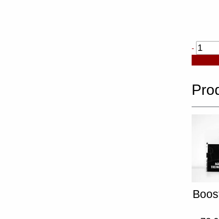
Quanti
-
de
Coverb
Pro
Boos