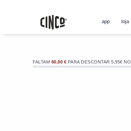
Skip
to
OFERTA de portes de envio no valor d
content
OFERTA de portes de envio no valor d
app
loja
FALTAM
60,00
€
PARA DESCONTAR 5,95€ N