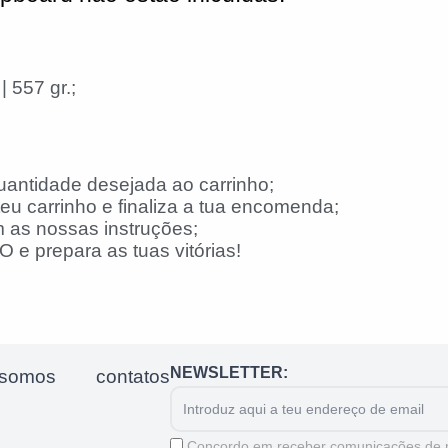
 557 gr.;
uantidade desejada ao carrinho;
eu carrinho e finaliza a tua encomenda;
 as nossas instruções;
 e prepara as tuas vitórias!
NEWSLETTER:
somos
contatos
Email
Aceitação
Concordo em receber comunicações de 