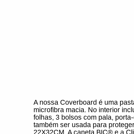
A nossa Coverboard é uma pas
microfibra macia. No interior in
folhas, 3 bolsos com pala, porta
também ser usada para proteger
22X32CM. A caneta BIC®️ e a Cli