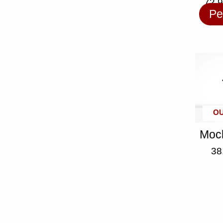
72,
Pe
OU
Moch
38