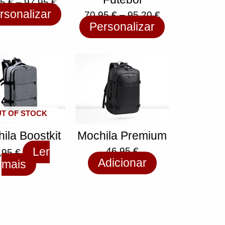
95
€
–
97,95
€
rsonalizar
70,95
€
–
95,20
€
Personalizar
T OF STOCK
ila Boostkit
Mochila Premium
Ler
46,95
€
,95
€
Adicionar
mais