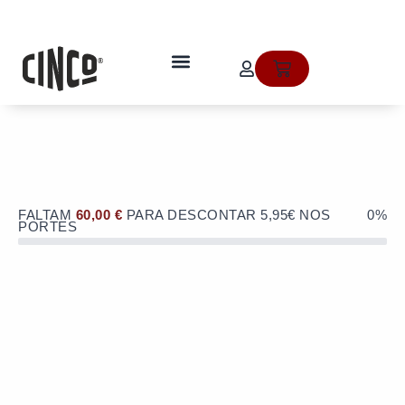
Skip
to
OFERTA de portes de envio no valor
content
de 5,95€ numa compra superior a
quem somos
Cart
60€!
FALTAM
60,00
€
PARA DESCONTAR 5,95€ NOS
0%
PORTES