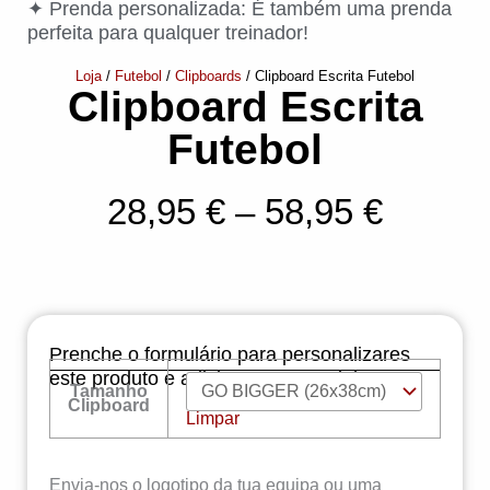
✦ Prenda personalizada: É também uma prenda
perfeita para qualquer treinador!
Loja
/
Futebol
/
Clipboards
/ Clipboard Escrita Futebol
Clipboard Escrita
Futebol
Price
28,95
€
–
58,95
€
range:
28,95 
throug
Prenche o formulário para personalizares
58,95 
este produto e adiciona-o ao carrinho!
Tamanho
Quantidade
Clipboard
de
Limpar
Clipboard
Escrita
Futebol
Envia-nos o logotipo da tua equipa ou uma