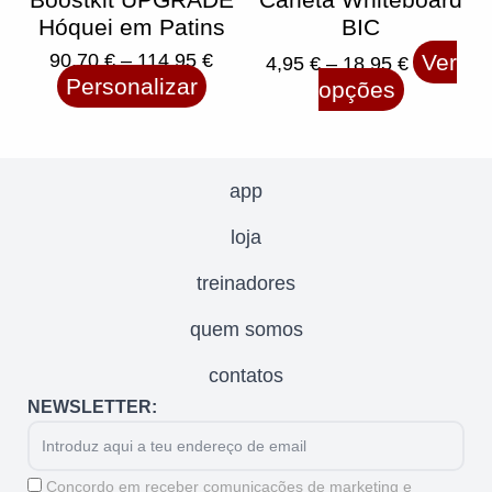
page
page
Hóquei em Patins
BIC
90,70
€
–
114,95
€
Ver
4,95
€
–
18,95
€
Personalizar
opções
app
loja
treinadores
quem somos
contatos
NEWSLETTER:
Email
Aceitação
Concordo em receber comunicações de marketing e