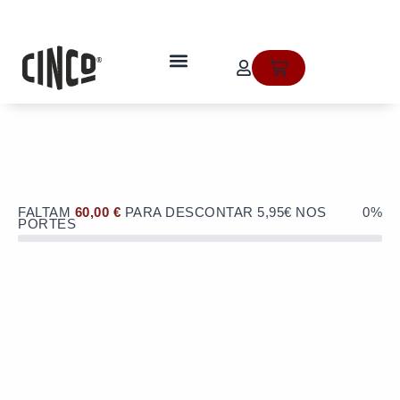
Skip
to
OFERTA de portes de envio no valor
content
de 5,95€ numa compra superior a
quem somos
Cart
60€!
FALTAM
60,00
€
PARA DESCONTAR 5,95€ NOS
0%
PORTES