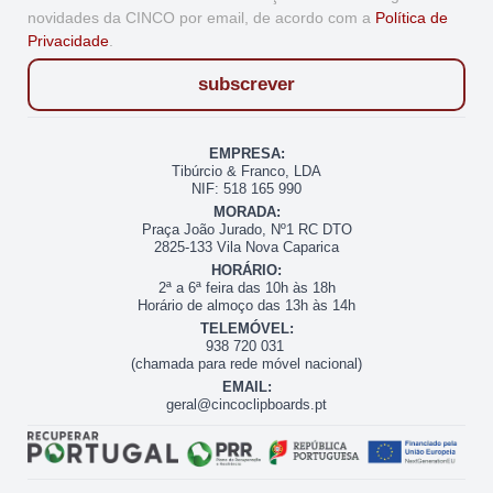
novidades da CINCO por email, de acordo com a
Política de
Privacidade
.
subscrever
EMPRESA:
Tibúrcio & Franco, LDA
NIF: 518 165 990
MORADA:
Praça João Jurado, Nº1 RC DTO
2825-133 Vila Nova Caparica
HORÁRIO:
2ª a 6ª feira das 10h às 18h
Horário de almoço das 13h às 14h
TELEMÓVEL:
938 720 031
(chamada para rede móvel nacional)
EMAIL:
geral@cincoclipboards.pt