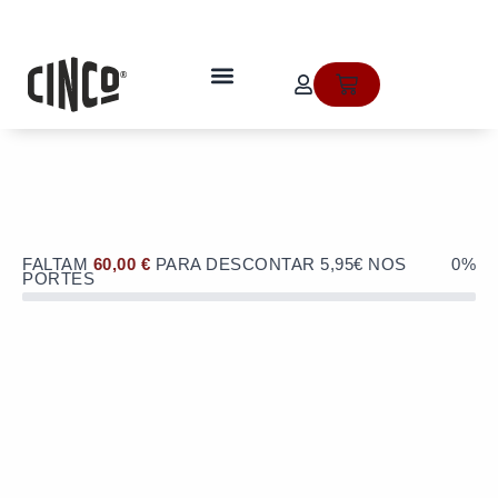
Skip
to
OFERTA de portes de envio no valor
content
de 5,95€ numa compra superior a
quem somos
Cart
60€!
FALTAM
60,00
€
PARA DESCONTAR 5,95€ NOS
0%
PORTES