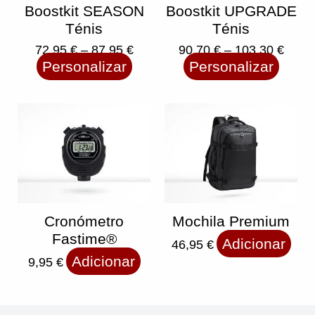
product
produc
Boostkit SEASON
Boostkit UPGRADE
page
page
Ténis
Ténis
72,95
€
–
87,95
€
90,70
€
–
103,30
€
Personalizar
Personalizar
Cronómetro
Mochila Premium
Fastime®️
Adicionar
46,95
€
Adicionar
9,95
€