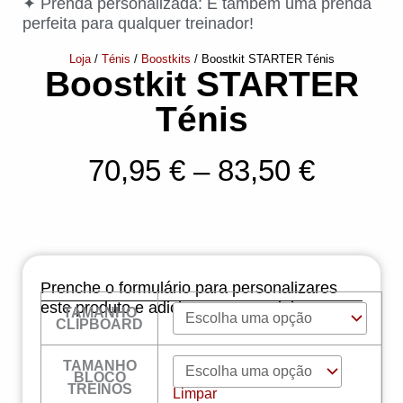
✦ Prenda personalizada: É também uma prenda
perfeita para qualquer treinador!
Loja
/
Ténis
/
Boostkits
/ Boostkit STARTER Ténis
Boostkit STARTER
Ténis
Price
70,95
€
–
83,50
€
range:
70,95 
throug
Prenche o formulário para personalizares
83,50 
este produto e adiciona-o ao carrinho!
TAMANHO
Quantidade
CLIPBOARD
de
Boostkit
STARTER
TAMANHO
Ténis
BLOCO
TREINOS
Limpar