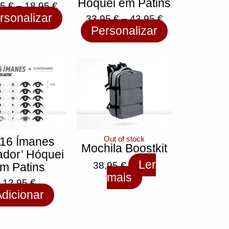
Hóquei em Patins
95
€
–
18,95
€
rsonalizar
33,95
€
–
43,95
€
Personalizar
Out of stock
 16 Ímanes
Mochila Boostkit
ador’ Hóquei
Ler
38,95
€
m Patins
mais
12,95
€
dicionar