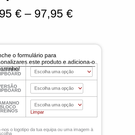
Price
,95
€
–
97,95
€
range:
72,95 €
through
che o formulário para
97,95 €
onalizares este produto e adiciona-o
arrinho!
AMANHO
ntidade
IPBOARD
tkit
ASON
VERSÃO
uei
IPBOARD
ns
AMANHO
BLOCO
TREINOS
Limpar
-nos o logotipo da tua equipa ou uma imagem à
scolha