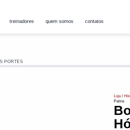
e 5,95€ numa compra superior a 60€!
e 5,95€ numa compra superior a 60€!
treinadores
quem somos
contatos
OS PORTES
Loja
/
Hóq
Patins
Bo
Hó