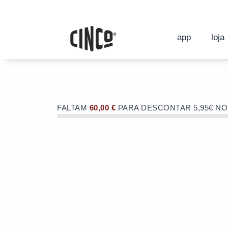
Skip
to
OFERTA de portes de envio no valor d
content
OFERTA de portes de envio no valor d
app
loja
FALTAM
60,00
€
PARA DESCONTAR 5,95€ N