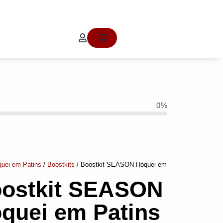
Cart
0%
uei em Patins
/
Boostkits
/ Boostkit SEASON Hóquei em
ostkit SEASON
quei em Patins