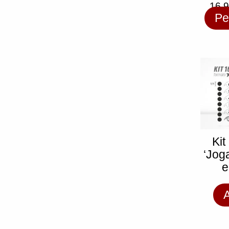
16,
Pe
Kit
‘Jog
e
A