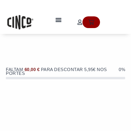
Skip
to
OFERTA de portes de envio no valor
content
de 5,95€ numa compra superior a
quem somos
Cart
60€!
FALTAM
60,00
€
PARA DESCONTAR 5,95€ NOS
0%
PORTES