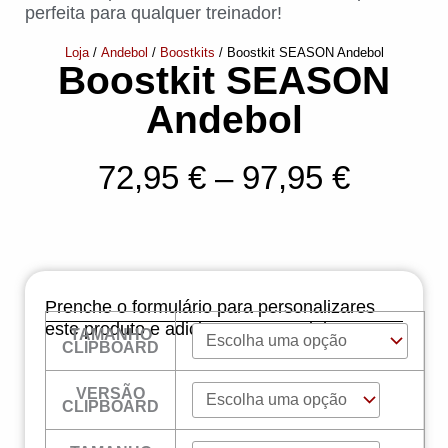
perfeita para qualquer treinador!
Loja
/
Andebol
/
Boostkits
/ Boostkit SEASON Andebol
Boostkit SEASON
Andebol
Price
72,95
€
–
97,95
€
range:
72,95 
throug
Prenche o formulário para personalizares
97,95 
este produto e adiciona-o ao carrinho!
TAMANHO
Quantidade
CLIPBOARD
de
Boostkit
SEASON
VERSÃO
Andebol
CLIPBOARD