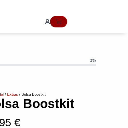
Cart
0%
el
/
Extras
/ Bolsa Boostkit
lsa Boostkit
,95
€