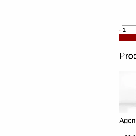
Quanti
-
de
Bolsa
Boostki
Pro
Agen