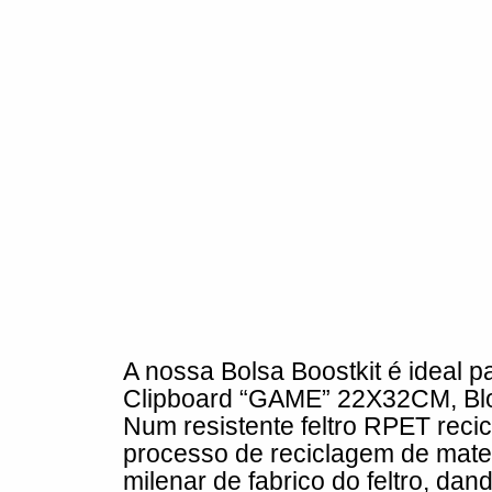
A nossa Bolsa Boostkit é ideal pa
Clipboard “GAME” 22X32CM, Blo
Num resistente feltro RPET reci
processo de reciclagem de materi
milenar de fabrico do feltro, da