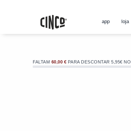
Skip
to
OFERTA de portes de envio no valor d
content
OFERTA de portes de envio no valor d
app
loja
FALTAM
60,00
€
PARA DESCONTAR 5,95€ N