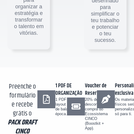
desenhado
organizar a
para
estratégia e
simplificar o
transformar
teu trabalho
o talento em
e potenciar
vitórias.
o teu
sucesso.
Preenche o
1 PDF DE
Voucher de
Personal
ORGANIZAÇÃO
Reserva
exclusiva
formulário
1 PDF com
20% de
Os materia
e recebe
layout especial
desconto na
físicos ser
de balanço de
compra do
personaliz
grátis o
época.
Ecossistema
só para ti.
CINCO
PACK DRAFT
(Boostkit +
App).
CINCO