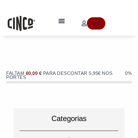
Skip
to
OFERTA de portes de envio no valor
content
de 5,95€ numa compra superior a
quem somos
Cart
60€!
FALTAM
60,00
€
PARA DESCONTAR 5,95€ NOS
0%
PORTES
Categorias